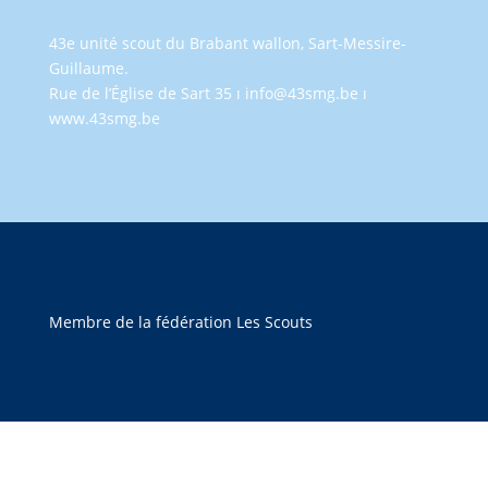
43e unité scout du Brabant wallon, Sart-Messire-
Guillaume.
Rue de l’Église de Sart 35 ı info@43smg.be ı
www.43smg.be
Membre de la fédération Les Scouts